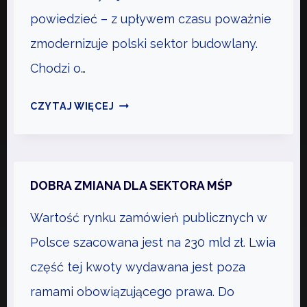
N
powiedzieć – z upływem czasu poważnie
Z
O
A
zmodernizuje polski sektor budowlany.
Ś
T
C
Chodzi o…
R
I
U
?
T
CZYTAJ WIĘCEJ
D
Z
A
N
O
N
I
B
I
E
A
E
DOBRA ZMIANA DLA SEKTORA MŚP
N
C
J
I
Wartość rynku zamówień publicznych w
Z
,
A
,
S
Polsce szacowana jest na 230 mld zł. Lwia
O
Z
część tej kwoty wydawana jest poza
C
Y
ramami obowiązującego prawa. Do
Z
B