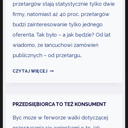
Y
C
przetargów stają statystycznie tylko dwie
M
I
firmy, natomiast aż 40 proc. przetargów
M
E
budzi zainteresowanie tylko jednego
U
J
oferenta. Tak było – a jak będzie? Od lat
S
,
I
L
wiadomo, że łańcuchowi zamówień
S
E
publicznych – od przetargu…
Z
P
W
I
D
CZYTAJ WIĘCEJ
I
E
O
E
J
B
D
R
Z
A
PRZEDSIĘBIORCA TO TEŻ KONSUMENT
I
Z
E
Być może w ferworze walki dotyczącej
M
Ć
I
przerzucania się wnioskami o to, jak