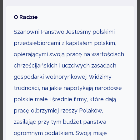
T
Y
U
O Radzie
C
T
H
Szanowni Państwo,Jesteśmy polskimi
S
T
przedsiębiorcami z kapitałem polskim,
O
opierającymi swoją pracę na wartościach
W
chrześcijańskich i uczciwych zasadach
A
R
gospodarki wolnorynkowej. Widzimy
Z
trudności, na jakie napotykają narodowe
Y
polskie małe i średnie firmy, które dają
S
pracę olbrzymiej rzeszy Polaków,
Z
E
zasilając przy tym budżet państwa
N
ogromnym podatkiem. Swoją misję
I