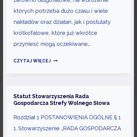
T
których potrzeba dużo czasu i wiele
R
nakładów oraz działań, jak i postulaty
A
krótkofalowe, które już wkrótce
F
I
przynieść mogą oczekiwane…
A
M
Ć
CZYTAJ WIĘCEJ
I
B
S
E
J
Z
A
P
Statut Stowarzyszenia Rada
I
Gospodarcza Strefy Wolnego Słowa
O
C
Ś
Rozdział 1 POSTANOWIENIA OGÓLNE § 1
E
R
L
1. Stowarzyszenie „RADA GOSPODARCZA
E
E
D