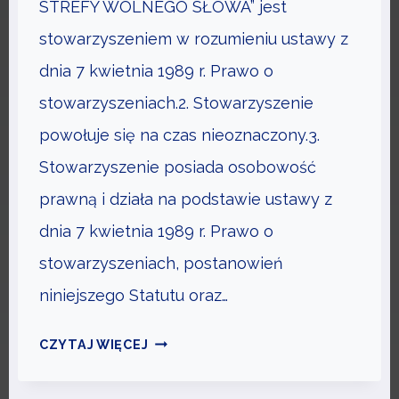
STREFY WOLNEGO SŁOWA” jest
N
stowarzyszeniem w rozumieniu ustawy z
I
dnia 7 kwietnia 1989 r. Prawo o
O
D
stowarzyszeniach.2. Stowarzyszenie
O
powołuje się na czas nieoznaczony.3.
P
Stowarzyszenie posiada osobowość
O
prawną i działa na podstawie ustawy z
S
Z
dnia 7 kwietnia 1989 r. Prawo o
K
stowarzyszeniach, postanowień
O
niniejszego Statutu oraz…
D
O
S
CZYTAJ WIĘCEJ
W
T
A
A
N