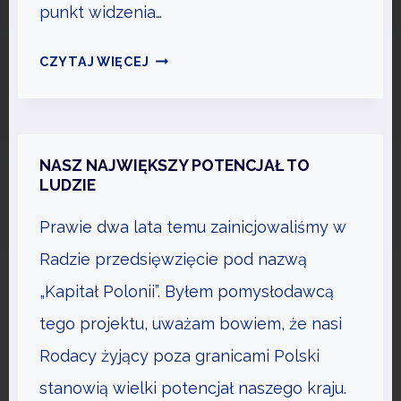
A
punkt widzenia…
Ł
O
F
CZYTAJ WIĘCEJ
Ż
O
E
R
Ń
M
P
U
NASZ NAJWIĘKSZY POTENCJAŁ TO
R
Ł
LUDZIE
Z
A
Prawie dwa lata temu zainicjowaliśmy w
E
,
M
K
Radzie przedsięwzięcie pod nazwą
Y
T
„Kapitał Polonii”. Byłem pomysłodawcą
S
Ó
tego projektu, uważam bowiem, że nasi
Ł
R
U
Rodacy żyjący poza granicami Polski
A
4
M
stanowią wielki potencjał naszego kraju.