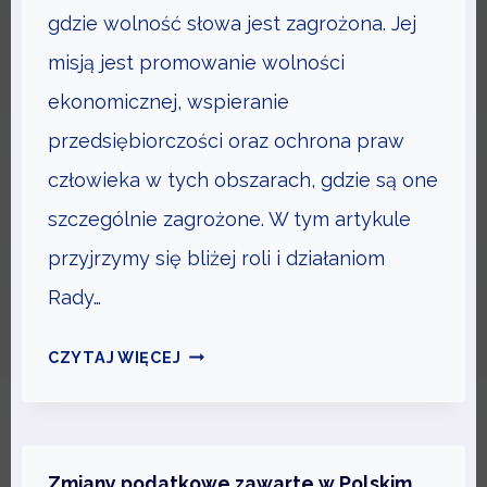
S
gdzie wolność słowa jest zagrożona. Jej
T
misją jest promowanie wolności
R
ekonomicznej, wspieranie
E
przedsiębiorczości oraz ochrona praw
F
Y
człowieka w tych obszarach, gdzie są one
W
szczególnie zagrożone. W tym artykule
O
przyjrzymy się bliżej roli i działaniom
L
N
Rady…
E
R
G
CZYTAJ WIĘCEJ
A
O
D
S
A
Ł
G
O
Zmiany podatkowe zawarte w Polskim