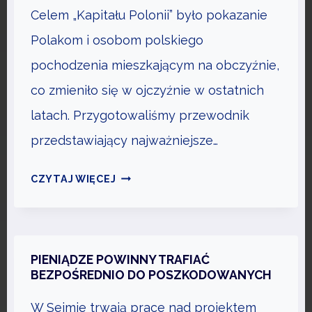
.
O
Celem „Kapitału Polonii” było pokazanie
0
Ż
Polakom i osobom polskiego
E
B
pochodzenia mieszkającym na obczyźnie,
Y
co zmieniło się w ojczyźnie w ostatnich
Ć
latach. Przygotowaliśmy przewodnik
Ź
przedstawiający najważniejsze…
R
Ó
N
CZYTAJ WIĘCEJ
D
A
Ł
S
E
Z
M
N
PIENIĄDZE POWINNY TRAFIAĆ
P
A
BEZPOŚREDNIO DO POSZKODOWANYCH
R
J
Z
W Sejmie trwają prace nad projektem
W