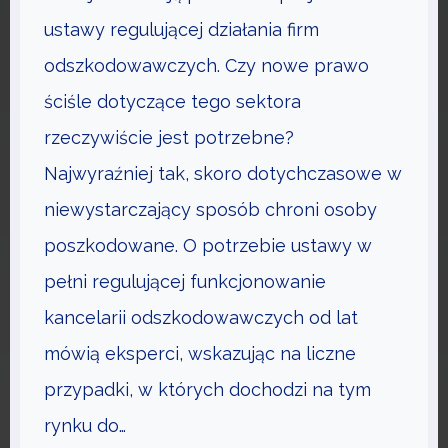
E
I
ustawy regulującej działania firm
W
Ę
A
odszkodowawczych. Czy nowe prawo
K
G
ściśle dotyczące tego sektora
S
I
rzeczywiście jest potrzebne?
Z
Y
Najwyraźniej tak, skoro dotychczasowe w
P
niewystarczający sposób chroni osoby
O
poszkodowane. O potrzebie ustawy w
T
E
pełni regulującej funkcjonowanie
N
kancelarii odszkodowawczych od lat
C
mówią eksperci, wskazując na liczne
J
przypadki, w których dochodzi na tym
A
Ł
rynku do…
T