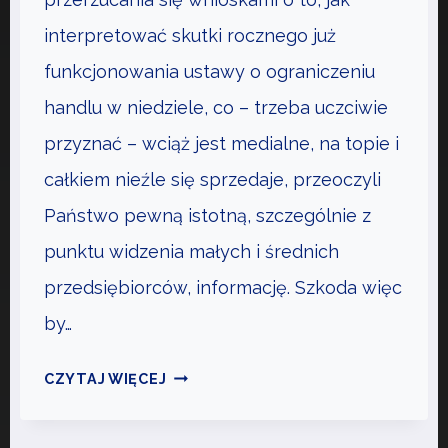
!
A
interpretować skutki rocznego już
N
funkcjonowania ustawy o ograniczeniu
A
D
handlu w niedziele, co – trzeba uczciwie
L
przyznać – wciąż jest medialne, na topie i
A
całkiem nieźle się sprzedaje, przeoczyli
S
Państwo pewną istotną, szczególnie z
E
K
punktu widzenia małych i średnich
T
przedsiębiorców, informację. Szkoda więc
O
by…
R
A
P
CZYTAJ WIĘCEJ
M
R
Ś
Z
P