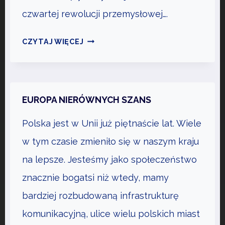
K
czwartej rewolucji przemysłowej….
O
N
T
CZYTAJ WIĘCEJ
S
E
U
J
M
A
E
K
EUROPA NIERÓWNYCH SZANS
N
U
T
Polska jest w Unii już piętnaście lat. Wiele
R
A
w tym czasie zmieniło się w naszym kraju
T
na lepsze. Jesteśmy jako społeczeństwo
R
znacznie bogatsi niż wtedy, mamy
E
W
bardziej rozbudowaną infrastrukturę
O
komunikacyjną, ulice wielu polskich miast
L