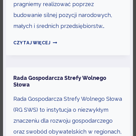
pragniemy realizować poprzez
A
R
budowanie silnej pozycji narodowych,
A
małych i średnich przedsiębiorstw…
D
A
O
CZYTAJ WIĘCEJ
G
R
O
A
S
D
P
Z
Rada Gospodarcza Strefy Wolnego
O
I
Słowa
D
E
Rada Gospodarcza Strefy Wolnego Słowa
A
R
(RG SWS) to instytucja o niezwykłym
C
znaczeniu dla rozwoju gospodarczego
Z
oraz swobód obywatelskich w regionach,
A