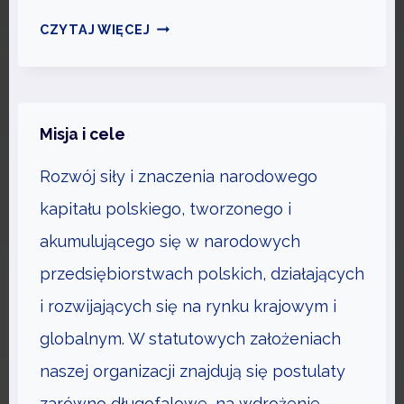
O
P
CZYTAJ WIĘCEJ
L
I
U
E
D
N
Z
I
Misja i cele
I
Ą
Rozwój siły i znaczenia narodowego
E
D
Z
kapitału polskiego, tworzonego i
E
akumulującego się w narodowych
P
przedsiębiorstwach polskich, działających
O
W
i rozwijających się na rynku krajowym i
I
globalnym. W statutowych założeniach
N
naszej organizacji znajdują się postulaty
N
zarówno długofalowe, na wdrożenie
Y