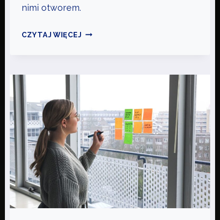
nimi otworem.
J
CZYTAJ WIĘCEJ
A
K
Z
A
C
Z
Ą
Ć
W
Ł
A
S
N