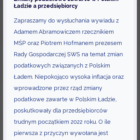
O
Ładzie a przedsiębiorcy
W
S
A
Zapraszamy do wysłuchania wywiadu z
P
O
Adamem Abramowiczem rzecznikiem
D
MŚP oraz Piotrem Hofmanem prezesem
A
Rady Gospodarczej SWS na temat zmian
R
podatkowych związanych z Polskim
C
Z
Ładem. Niepokojąco wysoka inflacja oraz
A
wprowadzone przez rząd zmiany
S
podatkowe zawarte w Polskim Ładzie,
T
R
poskutkowały dla przedsiębiorców
E
trudnym początkiem 2022 roku. O ile
F
pierwsza z przyczyn wywołana jest
Y