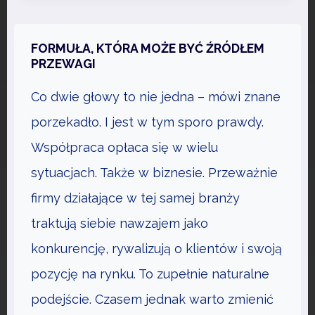
F
R
Y
FORMUŁA, KTÓRA MOŻE BYĆ ŹRÓDŁEM
Z
PRZEWAGI
A
Co dwie głowy to nie jedna – mówi znane
C
J
porzekadło. I jest w tym sporo prawdy.
A
Współpraca opłaca się w wielu
J
sytuacjach. Także w biznesie. Przeważnie
E
firmy działające w tej samej branży
D
N
traktują siebie nawzajem jako
Y
konkurencję, rywalizują o klientów i swoją
M
pozycję na rynku. To zupełnie naturalne
Z
Z
podejście. Czasem jednak warto zmienić