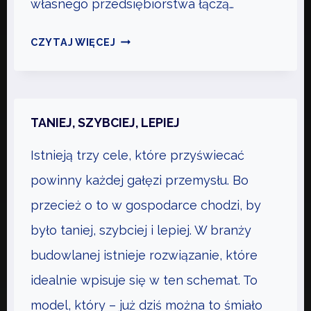
własnego przedsiębiorstwa łączą…
O
Ń
W
CZYTAJ WIĘCEJ
C
A
Z
D
E
Y
N
I
TANIEJ, SZYBCIEJ, LEPIEJ
I
Z
U
Istnieją trzy cele, które przyświecać
A
P
L
powinny każdej gałęzi przemysłu. Bo
E
E
Ł
przecież o to w gospodarce chodzi, by
T
N
było taniej, szybciej i lepiej. W branży
Y
O
S
budowlanej istnieje rozwiązanie, które
L
A
E
idealnie wpisuje się w ten schemat. To
M
T
model, który – już dziś można to śmiało
O