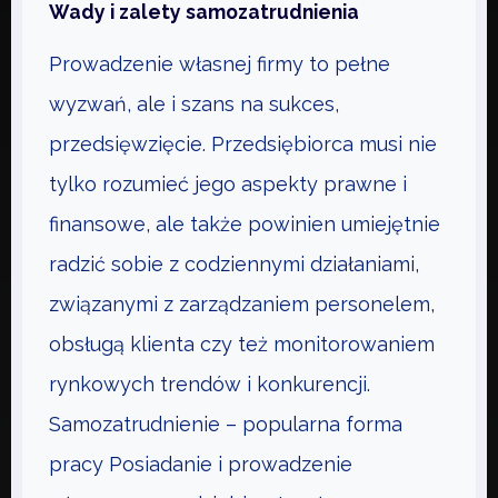
Wady i zalety samozatrudnienia
Y
B
Prowadzenie własnej firmy to pełne
I
wyzwań, ale i szans na sukces,
Z
N
przedsięwzięcie. Przedsiębiorca musi nie
E
tylko rozumieć jego aspekty prawne i
S
finansowe, ale także powinien umiejętnie
Z
A
radzić sobie z codziennymi działaniami,
R
związanymi z zarządzaniem personelem,
A
obsługą klienta czy też monitorowaniem
Z
rynkowych trendów i konkurencji.
P
O
Samozatrudnienie – popularna forma
U
pracy Posiadanie i prowadzenie
K