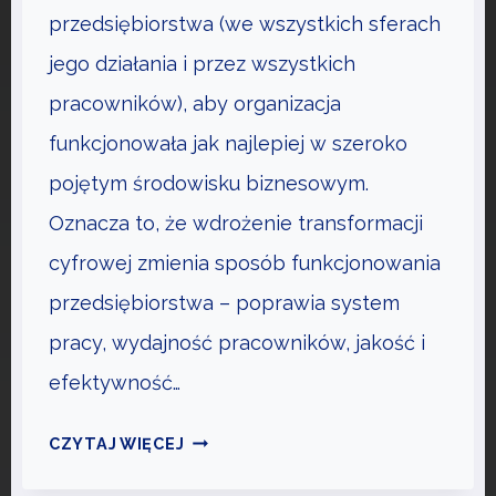
Ó
przedsiębiorstwa (we wszystkich sferach
Y
W
S
jego działania i przez wszystkich
N
I
Y
pracowników), aby organizacja
Ę
C
funkcjonowała jak najlepiej w szeroko
B
H
A
pojętym środowisku biznesowym.
S
Ć
Z
Oznacza to, że wdrożenie transformacji
A
cyfrowej zmienia sposób funkcjonowania
N
przedsiębiorstwa – poprawia system
S
pracy, wydajność pracowników, jakość i
efektywność…
C
CZYTAJ WIĘCEJ
Y