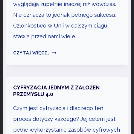
wyglądają zupełnie inaczej niż wówczas.
U
Nie oznacza to jednak pełnego sukcesu.
C
J
Członkostwo w Unii w dalszym ciągu
I
stawia przed nami wiele…
N
I
E
CZYTAJ WIĘCEJ
E
U
M
R
A
O
P
P
CYFRYZACJA JEDNYM Z ZAŁOŻEŃ
O
A
PRZEMYSŁU 4.0
T
N
R
Czym jest cyfryzacja i dlaczego ten
I
Z
E
proces dotyczy każdego? Jej celem jest
E
R
pełne wykorzystanie zasobów cyfrowych
B