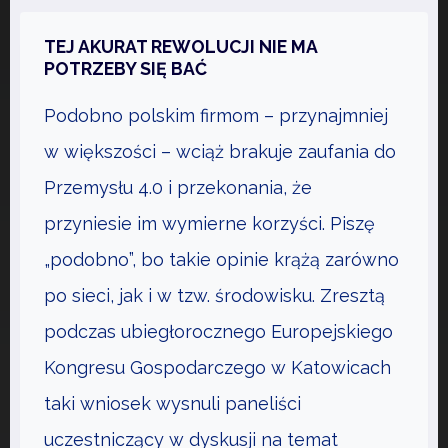
E
D
TEJ AKURAT REWOLUCJI NIE MA
S
POTRZEBY SIĘ BAĆ
I
Podobno polskim firmom – przynajmniej
Ę
B
w większości – wciąż brakuje zaufania do
I
Przemysłu 4.0 i przekonania, że
O
przyniesie im wymierne korzyści. Piszę
R
„podobno”, bo takie opinie krążą zarówno
C
A
po sieci, jak i w tzw. środowisku. Zresztą
T
podczas ubiegłorocznego Europejskiego
O
Kongresu Gospodarczego w Katowicach
T
E
taki wniosek wysnuli paneliści
Ż
uczestniczący w dyskusji na temat