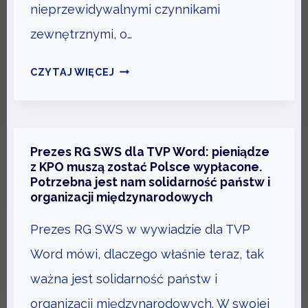
nieprzewidywalnymi czynnikami
W
O
zewnętrznymi, o…
L
N
Z
CZYTAJ WIĘCEJ
E
M
G
I
O
A
S
N
Prezes RG SWS dla TVP Word: pieniądze
Ł
Y
z KPO muszą zostać Polsce wypłacone.
Potrzebna jest nam solidarność państw i
O
P
organizacji międzynarodowych
W
O
A
D
Prezes RG SWS w wywiadzie dla TVP
A
Word mówi, dlaczego właśnie teraz, tak
T
ważna jest solidarność państw i
K
O
organizacji międzynarodowych. W swojej