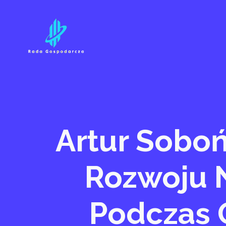
Przejdź
do
treści
Artur Soboń
Rozwoju 
Podczas G