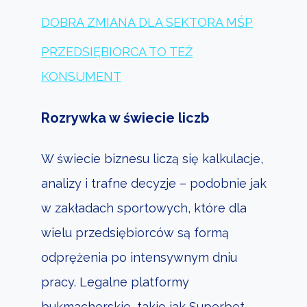
DOBRA ZMIANA DLA SEKTORA MŚP
PRZEDSIĘBIORCA TO TEŻ
KONSUMENT
Rozrywka w świecie liczb
W świecie biznesu liczą się kalkulacje,
analizy i trafne decyzje – podobnie jak
w zakładach sportowych, które dla
wielu przedsiębiorców są formą
odprężenia po intensywnym dniu
pracy. Legalne platformy
Rola Kluczowej Przejrzystości:
bukmacherskie, takie jak Superbet,